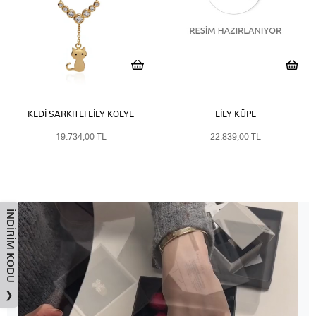
KEDI SARKITLI LILY KOLYE
LILY KÜPE
19.734,00 TL
22.839,00 TL
İNDIRIM KODU
❯