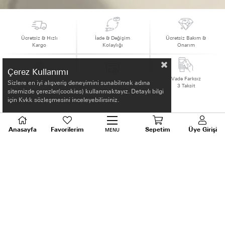
Ücretsiz & Hızlı
İade & Değişim
Ücretsiz Bakım &
Kargo
Kolaylığı
Onarım
Çerez Kullanımı
Vade Farksız
Sertifikalı Ürünler
Güvenli Ödeme
Sizlere en iyi alışveriş deneyimini sunabilmek adına
3 Taksit
sitemizde çerezler(cookies) kullanmaktayız. Detaylı bilgi
için Kvkk sözleşmesini inceleyebilirsiniz.
Anasayfa
Favorilerim
Sepetim
Üye Girişi
MENU
HAKKIMIZDA
ALIŞVERİŞ BİLGİLERİ
BİLGİLENDİRME