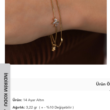
İNDIRIM KODU
Ürün Öz
Ürün:
14 Ayar Altın
Ağırlık:
3,22 gr ( + - %10 Değişebilir )