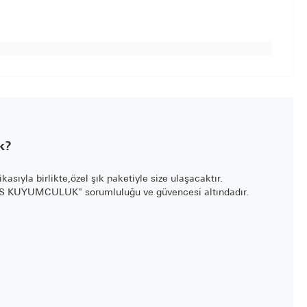
k?
fikasıyla birlikte,özel şık paketiyle size ulaşacaktır.
LİS KUYUMCULUK" sorumluluğu ve güvencesi altındadır.