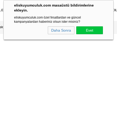
eliskuyumculuk.com masaüstü bildirimlerine
ekleyin.
LER
BİLEKLİKLER
KOLYELER
BİLEZİKLER
ÇOCUK
ERKEK
KO
eliskuyumculuk.com özel fırsatlardan ve güncel
kampanyalardan haberiniz olsun ister misiniz?
eklik
Daha Sonra
Evet