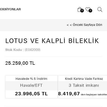
LEKSİYONLAR
0
0
< < Önceki Sayfaya Dön
LOTUS VE KALPLI BILEKLIK
Stok Kodu
(E042009)
25.259,00 TL
Havalede % 5 İndirim
Kredi Kartına Vade Farksız
Havale/EFT
3 Taksit imkanı
23.996,05 TL
8.419,67
den başlayan taksitle