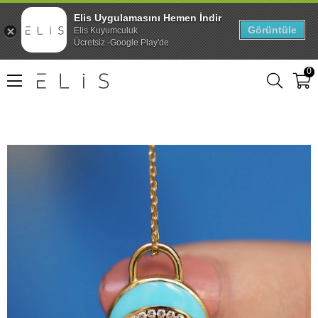
Elis Uygulamasını Hemen İndir
Görüntüle
Elis Kuyumculuk
Ücretsiz -Google Play'de
0