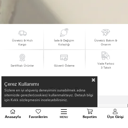
Ücretsiz & Hızlı
İade & Değişim
Ücretsiz Bakım &
Kargo
Kolaylığı
Onarım
Vade Farksız
Sertifikalı Ürünler
Güvenli Ödeme
3 Taksit
Çerez Kullanımı
Sizlere en iyi alışveriş deneyimini sunabilmek adına
sitemizde çerezler(cookies) kullanmaktayız. Detaylı bilgi
için Kvkk sözleşmesini inceleyebilirsiniz.
HAKKIMIZDA
Anasayfa
Favorilerim
Sepetim
Üye Girişi
MENU
ALIŞVERİŞ BİLGİLERİ