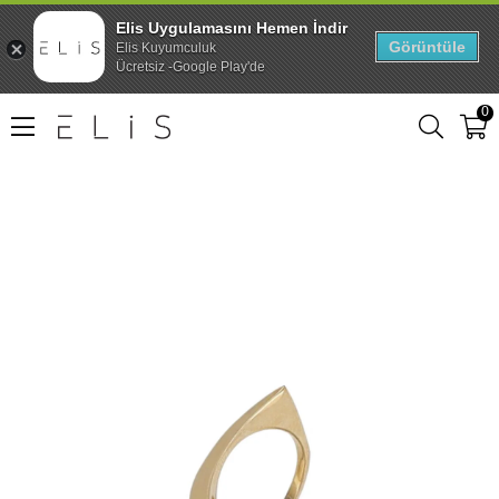
Elis Uygulamasını Hemen İndir
Görüntüle
Elis Kuyumculuk
Ücretsiz -Google Play'de
0