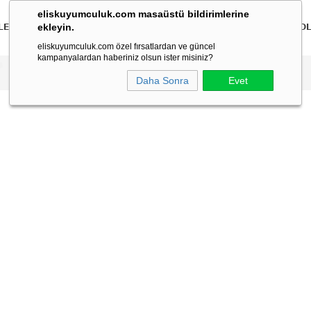
eliskuyumculuk.com masaüstü bildirimlerine
ekleyin.
LER
BİLEKLİKLER
KOLYELER
BİLEZİKLER
ÇOCUK
ERKEK
KO
eliskuyumculuk.com özel fırsatlardan ve güncel
kampanyalardan haberiniz olsun ister misiniz?
Daha Sonra
Evet