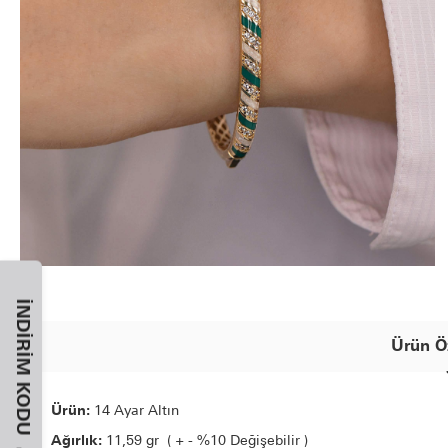
İNDIRIM KODU
Ürün Öz
Ürün:
14 Ayar Altın
Ağırlık:
11,59 gr ( + - %10 Değişebilir )