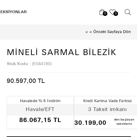
LEKSİYONLAR
0
0
< < Önceki Sayfaya Dön
MINELI SARMAL BILEZIK
Stok Kodu
(E044180)
90.597,00 TL
Havalede % 5 İndirim
Kredi Kartına Vade Farksız
Havale/EFT
3 Taksit imkanı
86.067,15 TL
den başlayan
30.199,00
taksitlerle