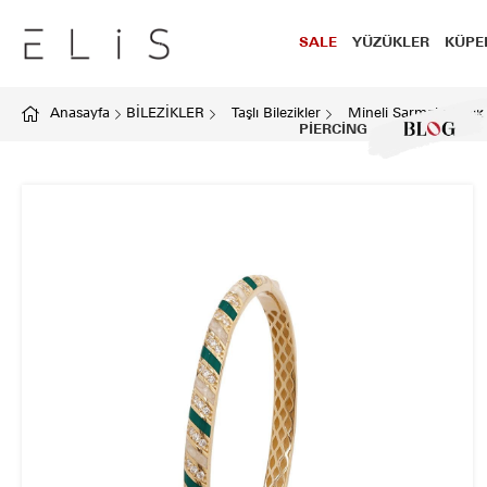
SALE
YÜZÜKLER
KÜPE
Anasayfa
BİLEZİKLER
Taşlı Bilezikler
Mineli Sarmal Bilezik
PİERCİNG
BLOG