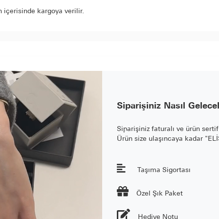
içerisinde kargoya verilir.
Siparişiniz Nasıl Gelece
Siparişiniz faturalı ve ürün serti
Ürün size ulaşıncaya kadar "E
Taşıma Sigortası

Özel Şık Paket
Hediye Notu