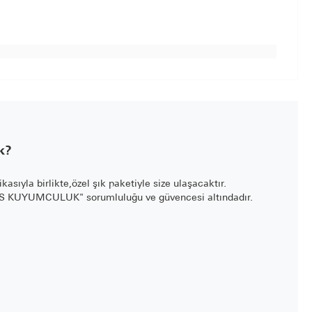
k?
fikasıyla birlikte,özel şık paketiyle size ulaşacaktır.
LİS KUYUMCULUK" sorumluluğu ve güvencesi altındadır.