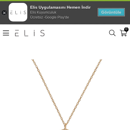
Elis Uygulamasını Hemen İndir
Görüntüle
Elis Kuyumculuk
Ücretsiz -Google Play'de
0