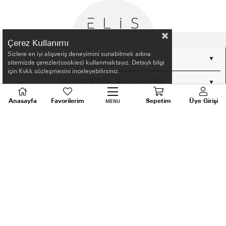
Çerez Kullanımı
Sizlere en iyi alışveriş deneyimini sunabilmek adına
HAKKIMIZDA
sitemizde çerezler(cookies) kullanmaktayız. Detaylı bilgi
için Kvkk sözleşmesini inceleyebilirsiniz.
ALIŞVERİŞ BİLGİLERİ
Anasayfa
Favorilerim
Sepetim
Üye Girişi
MENU
BİLGİLENDİRME
MÜŞTERİ HİZMETLERİ
SORU VE DESTEK
TALEPLERİNİZ İÇİN
BİZİ ARAYIN
0536 640 91 21
Android ve Ios için ELİS APP