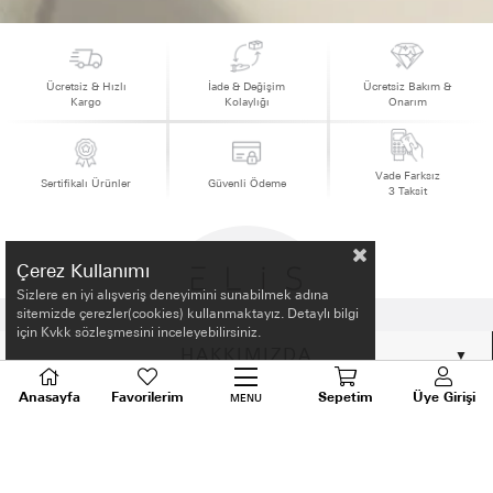
Ücretsiz & Hızlı
İade & Değişim
Ücretsiz Bakım &
Kargo
Kolaylığı
Onarım
Vade Farksız
Sertifikalı Ürünler
Güvenli Ödeme
3 Taksit
Çerez Kullanımı
Sizlere en iyi alışveriş deneyimini sunabilmek adına
sitemizde çerezler(cookies) kullanmaktayız. Detaylı bilgi
için Kvkk sözleşmesini inceleyebilirsiniz.
HAKKIMIZDA
Anasayfa
Favorilerim
Sepetim
Üye Girişi
MENU
ALIŞVERİŞ BİLGİLERİ
BİLGİLENDİRME