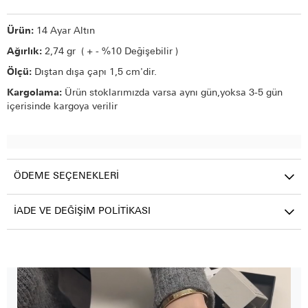
Ürün:
14 Ayar Altın
Ağırlık:
2,74 gr ( + - %10 Değişebilir )
Ölçü:
Dıştan dışa çapı 1,5 cm'dir.
Kargolama:
Ürün stoklarımızda varsa aynı gün,yoksa 3-5 gün
içerisinde kargoya verilir
ÖDEME SEÇENEKLERI
İADE VE DEĞIŞIM POLITIKASI