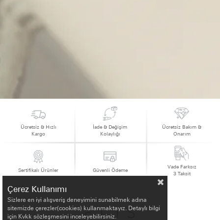
Ücretsiz & Hızlı
İade & Değişim
Ücretsiz Bakım &
Kargo
Kolaylığı
Onarım
Vade Farksız
Sertifikalı Ürünler
Güvenli Ödeme
3 Taksit
Çerez Kullanımı
Sizlere en iyi alışveriş deneyimini sunabilmek adına
sitemizde çerezler(cookies) kullanmaktayız. Detaylı bilgi
için Kvkk sözleşmesini inceleyebilirsiniz.