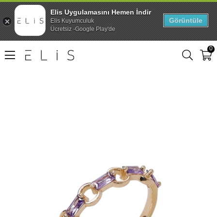
Elis Uygulamasını Hemen İndir
Görüntüle
Elis Kuyumculuk
Ücretsiz -Google Play'de
0