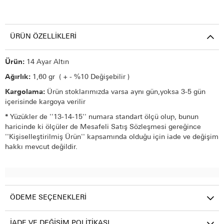
ÜRÜN ÖZELLIKLERI
Ürün:
14 Ayar Altın
Ağırlık:
1,60 gr ( + - %10 Değişebilir )
Kargolama:
Ürün stoklarımızda varsa aynı gün,yoksa 3-5 gün
içerisinde kargoya verilir
*
Yüzükler de ''13-14-15'' numara standart ölçü olup, bunun
haricinde ki ölçüler de Mesafeli Satış Sözleşmesi gereğince
''Kişiselleştirilmiş Ürün'' kapsamında olduğu için iade ve değişim
hakkı mevcut değildir.
ÖDEME SEÇENEKLERI
İADE VE DEĞIŞIM POLITIKASI