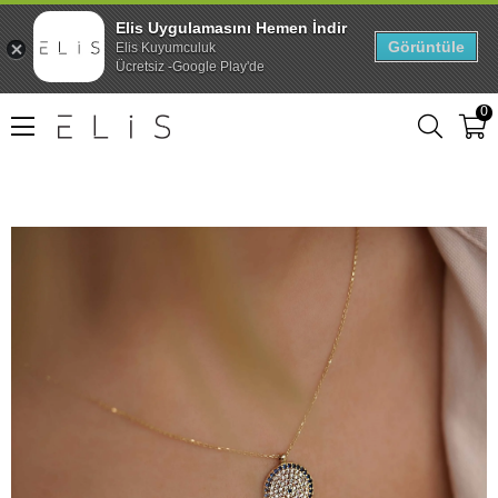
Elis Uygulamasını Hemen İndir
Görüntüle
Elis Kuyumculuk
Ücretsiz -Google Play'de
0