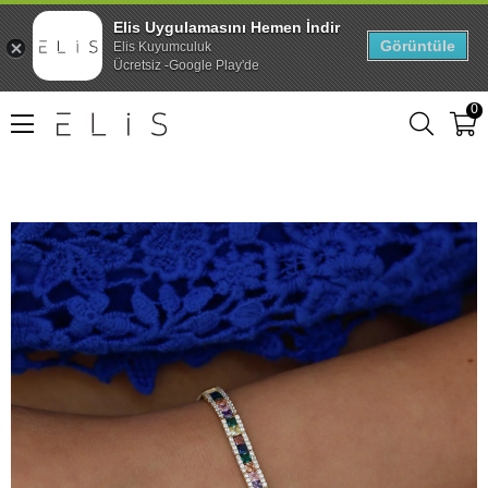
Elis Uygulamasını Hemen İndir
Görüntüle
Elis Kuyumculuk
Ücretsiz -Google Play'de
0