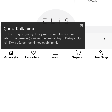
3 Taksit
Çerez Kullanımı
Sizlere en iyi alışveriş deneyimini sunabilmek adına
HAKKIMIZDA
sitemizde çerezler(cookies) kullanmaktayız. Detaylı bilgi
için Kvkk sözleşmesini inceleyebilirsiniz.
ALIŞVERİŞ BİLGİLERİ
Anasayfa
Favorilerim
Sepetim
Üye Girişi
MENU
BİLGİLENDİRME
MÜŞTERİ HİZMETLERİ
SORU VE DESTEK
TALEPLERİNİZ İÇİN
BİZİ ARAYIN
0536 640 91 21