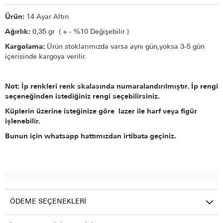
Ürün:
14 Ayar Altın
Ağırlık:
0,35 gr ( + - %10 Değişebilir )
Kargolama:
Ürün stoklarımızda varsa aynı gün,yoksa 3-5 gün
içerisinde kargoya verilir.
Not: İp renkleri renk skalasında numaralandırılmıştır. İp rengi
seçeneğinden istediğiniz rengi seçebilirsiniz.
Küplerin üzerine isteğinize göre lazer ile harf veya figür
işlenebilir.
Bunun için whatsapp hattımızdan irtibata geçiniz.
ÖDEME SEÇENEKLERI