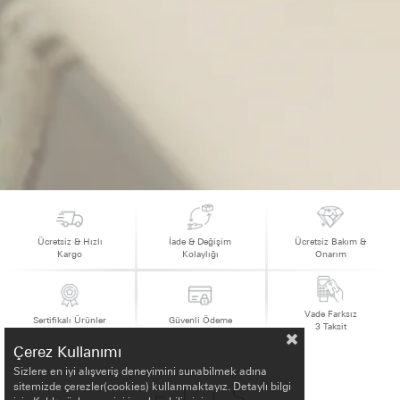
Ücretsiz & Hızlı
İade & Değişim
Ücretsiz Bakım &
Kargo
Kolaylığı
Onarım
Vade Farksız
Sertifikalı Ürünler
Güvenli Ödeme
3 Taksit
Çerez Kullanımı
Sizlere en iyi alışveriş deneyimini sunabilmek adına
sitemizde çerezler(cookies) kullanmaktayız. Detaylı bilgi