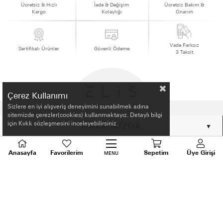
Ücretsiz & Hızlı
İade & Değişim
Ücretsiz Bakım &
Kargo
Kolaylığı
Onarım
Vade Farksız
Sertifikalı Ürünler
Güvenli Ödeme
3 Taksit
Çerez Kullanımı
Sizlere en iyi alışveriş deneyimini sunabilmek adına
sitemizde çerezler(cookies) kullanmaktayız. Detaylı bilgi
için Kvkk sözleşmesini inceleyebilirsiniz.
HAKKIMIZDA
ALIŞVERİŞ BİLGİLERİ
Anasayfa
Favorilerim
Sepetim
Üye Girişi
MENU
BİLGİLENDİRME
MÜŞTERİ HİZMETLERİ