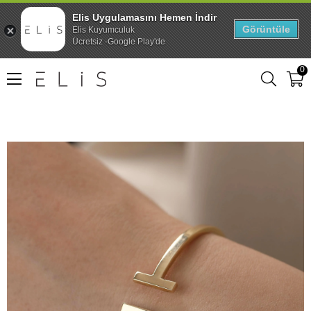
Elis Uygulamasını Hemen İndir
Görüntüle
Elis Kuyumculuk
Ücretsiz -Google Play'de
0