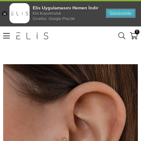
Elis Uygulamasını Hemen İndir
Görüntüle
Elis Kuyumculuk
Ücretsiz -Google Play'de
0