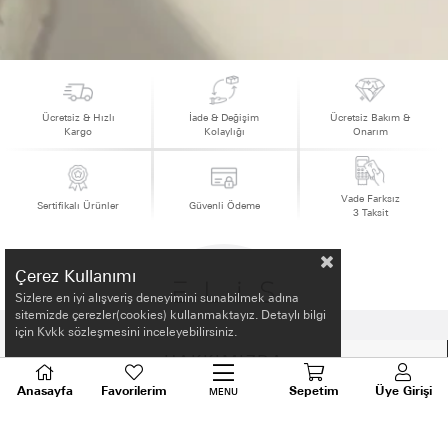
Ücretsiz & Hızlı
İade & Değişim
Ücretsiz Bakım &
Kargo
Kolaylığı
Onarım
Vade Farksız
Sertifikalı Ürünler
Güvenli Ödeme
3 Taksit
Çerez Kullanımı
Sizlere en iyi alışveriş deneyimini sunabilmek adına
sitemizde çerezler(cookies) kullanmaktayız. Detaylı bilgi
için Kvkk sözleşmesini inceleyebilirsiniz.
HAKKIMIZDA
Anasayfa
Favorilerim
Sepetim
Üye Girişi
MENU
ALIŞVERİŞ BİLGİLERİ