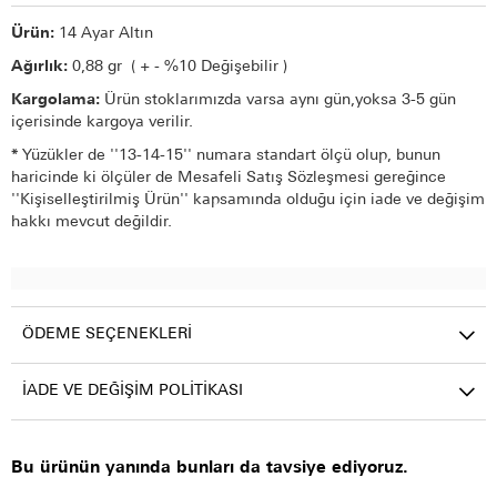
Ürün:
14 Ayar Altın
Ağırlık:
0,88 gr ( + - %10 Değişebilir )
Kargolama:
Ürün stoklarımızda varsa aynı gün,yoksa 3-5 gün
içerisinde kargoya verilir.
*
Yüzükler de ''13-14-15'' numara standart ölçü olup, bunun
haricinde ki ölçüler de Mesafeli Satış Sözleşmesi gereğince
''Kişiselleştirilmiş Ürün'' kapsamında olduğu için iade ve değişim
hakkı mevcut değildir.
ÖDEME SEÇENEKLERI
İADE VE DEĞIŞIM POLITIKASI
Bu ürünün yanında bunları da tavsiye ediyoruz.