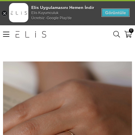
Elis Uygulamasını Hemen İndir
Görüntüle
Elis Kuyumculuk
Ücretsiz -Google Play'de
0