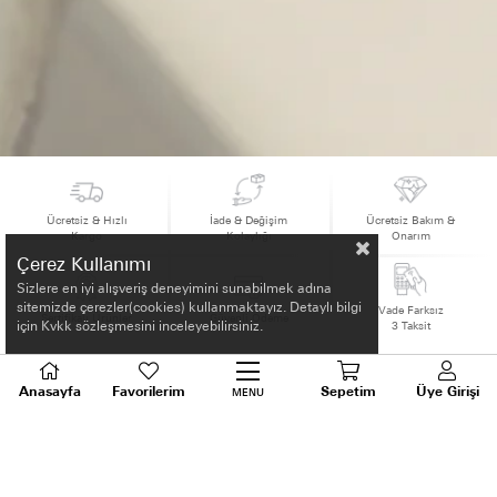
Ücretsiz & Hızlı
İade & Değişim
Ücretsiz Bakım &
Kargo
Kolaylığı
Onarım
Çerez Kullanımı
Sizlere en iyi alışveriş deneyimini sunabilmek adına
sitemizde çerezler(cookies) kullanmaktayız. Detaylı bilgi
Vade Farksız
Sertifikalı Ürünler
Güvenli Ödeme
3 Taksit
için Kvkk sözleşmesini inceleyebilirsiniz.
Anasayfa
Favorilerim
Sepetim
Üye Girişi
MENU
HAKKIMIZDA