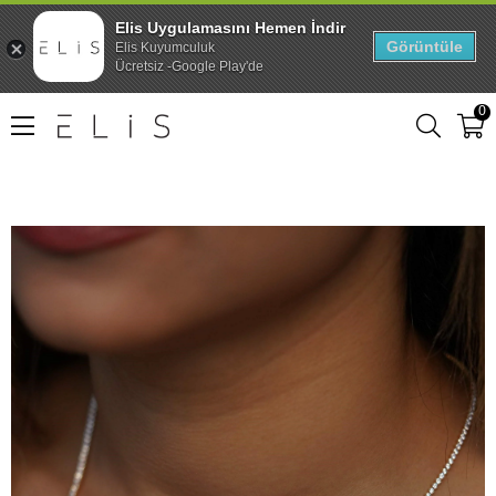
Elis Uygulamasını Hemen İndir
Görüntüle
Elis Kuyumculuk
Ücretsiz -Google Play'de
0