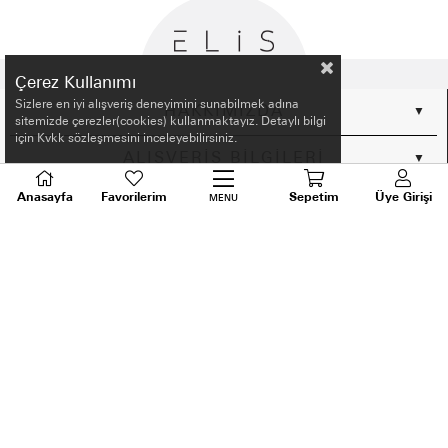
Çerez Kullanımı
Sizlere en iyi alışveriş deneyimini sunabilmek adına
HAKKIMIZDA
sitemizde çerezler(cookies) kullanmaktayız. Detaylı bilgi
için Kvkk sözleşmesini inceleyebilirsiniz.
ALIŞVERİŞ BİLGİLERİ
Anasayfa
Favorilerim
Sepetim
Üye Girişi
MENU
BİLGİLENDİRME
MÜŞTERİ HİZMETLERİ
SORU VE DESTEK
TALEPLERİNİZ İÇİN
BİZİ ARAYIN
0536 640 91 21
Android ve Ios için ELİS APP