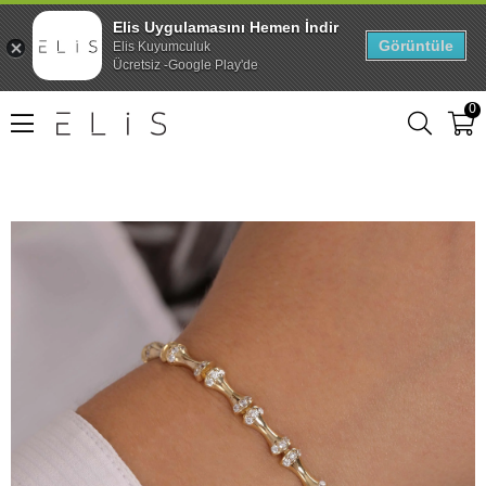
Elis Uygulamasını Hemen İndir
Görüntüle
Elis Kuyumculuk
Ücretsiz -Google Play'de
0