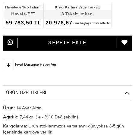
Havalede % 5 İndirim
Kredi Kartına Vade Farksız
Havale/EFT
3 Taksit imkanı
59.783,50 TL
20.976,67
den başlayan taksitlerle
Fiyat Düşünce Haber Ver
ÜRÜN ÖZELLIKLERI
Ürün:
14 Ayar Altın
Ağırlık:
7,44 gr ( + - %10 Değişebilir )
Kargolama:
Ürün stoklarımızda varsa aynı gün,yoksa 3-5 gün
içerisinde kargoya verilir.