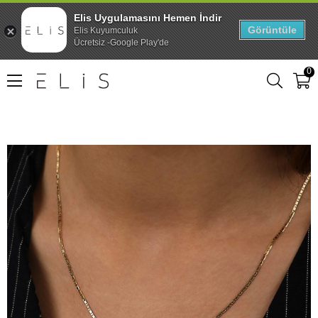
Elis Uygulamasını Hemen İndir
Görüntüle
Elis Kuyumculuk
Ücretsiz -Google Play'de
0