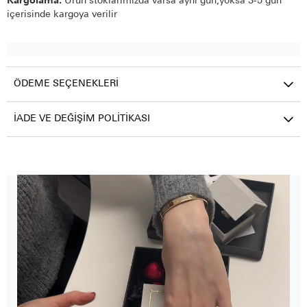
Kargolama:
Ürün stoklarımızda varsa aynı gün,yoksa 3-5 gün
içerisinde kargoya verilir
ÖDEME SEÇENEKLERI
İADE VE DEĞIŞIM POLITIKASI