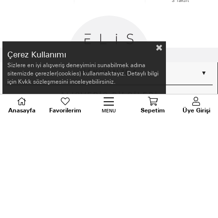
3 Taksit
Çerez Kullanımı
Sizlere en iyi alışveriş deneyimini sunabilmek adına
HAKKIMIZDA
sitemizde çerezler(cookies) kullanmaktayız. Detaylı bilgi
için Kvkk sözleşmesini inceleyebilirsiniz.
ALIŞVERİŞ BİLGİLERİ
Anasayfa
Favorilerim
Sepetim
Üye Girişi
MENU
BİLGİLENDİRME
MÜŞTERİ HİZMETLERİ
SORU VE DESTEK
TALEPLERİNİZ İÇİN
BİZİ ARAYIN
0536 640 91 21