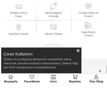
Ücretsiz & Hızlı
İade & Değişim
Ücretsiz Bakım &
Kargo
Kolaylığı
Onarım
Vade Farksız
Sertifikalı Ürünler
Güvenli Ödeme
3 Taksit
Çerez Kullanımı
Sizlere en iyi alışveriş deneyimini sunabilmek adına
sitemizde çerezler(cookies) kullanmaktayız. Detaylı bilgi
için Kvkk sözleşmesini inceleyebilirsiniz.
HAKKIMIZDA
Anasayfa
Favorilerim
Sepetim
Üye Girişi
ALIŞVERİŞ BİLGİLERİ
MENU
BİLGİLENDİRME
MÜŞTERİ HİZMETLERİ