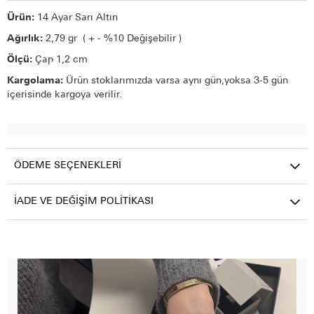
Ürün:
14 Ayar Sarı Altın
Ağırlık:
2,79 gr ( + - %10 Değişebilir )
Ölçü:
Çap 1,2 cm
Kargolama:
Ürün stoklarımızda varsa aynı gün,yoksa 3-5 gün
içerisinde kargoya verilir.
ÖDEME SEÇENEKLERI
İADE VE DEĞIŞIM POLITIKASI