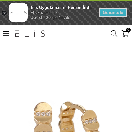
Elis Uygulamasını Hemen İndir
Görüntüle
Elis Kuyumculuk
Ücretsiz -Google Play'de
0