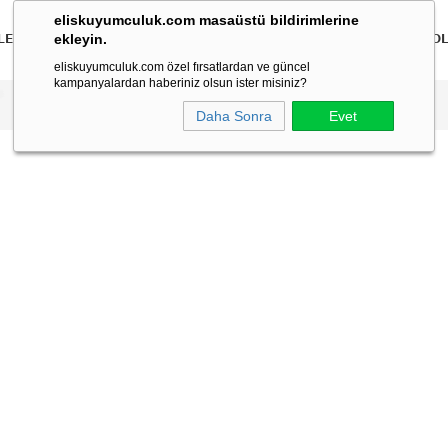
eliskuyumculuk.com masaüstü bildirimlerine
ekleyin.
LER
BİLEKLİKLER
KOLYELER
BİLEZİKLER
ÇOCUK
ERKEK
KO
eliskuyumculuk.com özel fırsatlardan ve güncel
kampanyalardan haberiniz olsun ister misiniz?
Daha Sonra
Evet