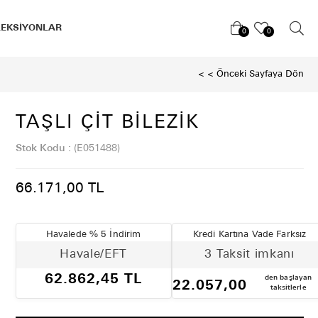
LEKSİYONLAR
0
0
< < Önceki Sayfaya Dön
TAŞLI ÇIT BILEZIK
Stok Kodu
(E051488)
66.171,00 TL
Havalede % 5 İndirim
Kredi Kartına Vade Farksız
Havale/EFT
3 Taksit imkanı
62.862,45 TL
den başlayan
22.057,00
taksitlerle