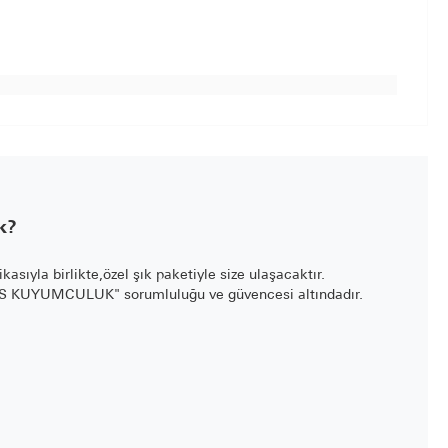
k?
fikasıyla birlikte,özel şık paketiyle size ulaşacaktır.
LİS KUYUMCULUK" sorumluluğu ve güvencesi altındadır.