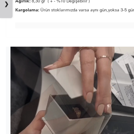
Ağırlık:
8,30 gr ( + - %10 Değişebilir )
❯
Kargolama:
Ürün stoklarımızda varsa aynı gün,yoksa 3-5 gün 