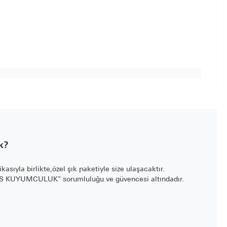
k?
fikasıyla birlikte,özel şık paketiyle size ulaşacaktır.
LİS KUYUMCULUK" sorumluluğu ve güvencesi altındadır.