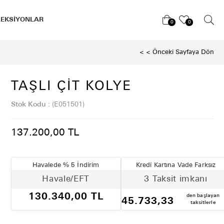
LEKSİYONLAR
0
0
< < Önceki Sayfaya Dön
TAŞLI ÇIT KOLYE
Stok Kodu
(E051501)
137.200,00 TL
Havalede % 5 İndirim
Kredi Kartına Vade Farksız
Havale/EFT
3 Taksit imkanı
130.340,00 TL
den başlayan
45.733,33
taksitlerle