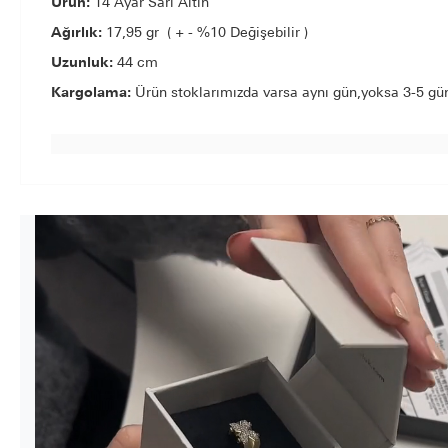
Ürün:
14 Ayar Sarı Altın
Ağırlık:
17,95 gr ( + - %10 Değişebilir )
Uzunluk:
44 cm
Kargolama:
Ürün stoklarımızda varsa aynı gün,yoksa 3-5 gün 