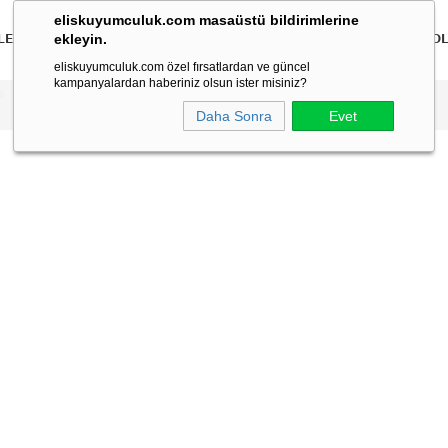
eliskuyumculuk.com masaüstü bildirimlerine
ekleyin.
LER
BİLEKLİKLER
KOLYELER
BİLEZİKLER
ÇOCUK
ERKEK
KO
eliskuyumculuk.com özel fırsatlardan ve güncel
kampanyalardan haberiniz olsun ister misiniz?
Daha Sonra
Evet