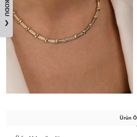
❯
Ürün Öz