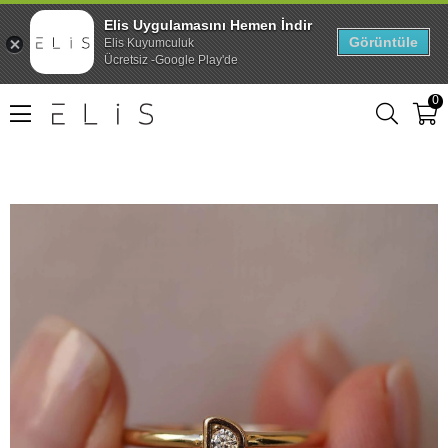
Elis Uygulamasını Hemen İndir
Görüntüle
Elis Kuyumculuk
Ücretsiz -Google Play'de
0