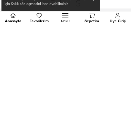
için Kvkk sözleşmesini inceleyebilirsiniz.
Anasayfa
Favorilerim
Sepetim
Üye Girişi
MENU
HAKKIMIZDA
ALIŞVERİŞ BİLGİLERİ
BİLGİLENDİRME
MÜŞTERİ HİZMETLERİ
SORU VE DESTEK
TALEPLERİNİZ İÇİN
BİZİ ARAYIN
0536 640 91 21
Android ve Ios için ELİS APP