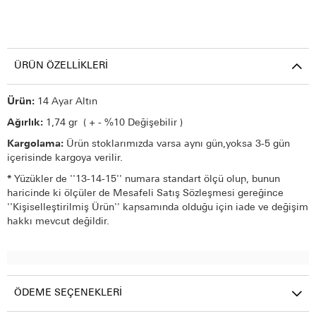
ÜRÜN ÖZELLIKLERI
Ürün:
14 Ayar Altın
Ağırlık:
1,74 gr ( + - %10 Değişebilir )
Kargolama:
Ürün stoklarımızda varsa aynı gün,yoksa 3-5 gün
içerisinde kargoya verilir.
*
Yüzükler de ''13-14-15'' numara standart ölçü olup, bunun
haricinde ki ölçüler de Mesafeli Satış Sözleşmesi gereğince
''Kişiselleştirilmiş Ürün'' kapsamında olduğu için iade ve değişim
hakkı mevcut değildir.
ÖDEME SEÇENEKLERI