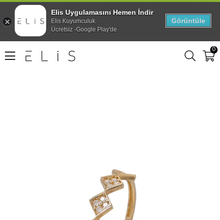
Elis Uygulamasını Hemen İndir
Görüntüle
Elis Kuyumculuk
Ücretsiz -Google Play'de
0