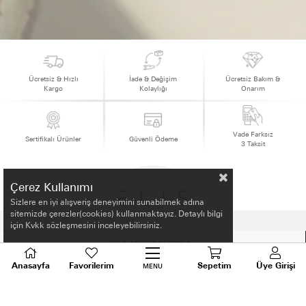
Ücretsiz & Hızlı
İade & Değişim
Ücretsiz Bakım &
Kargo
Kolaylığı
Onarım
Vade Farksız
Sertifikalı Ürünler
Güvenli Ödeme
3 Taksit
Çerez Kullanımı
Sizlere en iyi alışveriş deneyimini sunabilmek adına
sitemizde çerezler(cookies) kullanmaktayız. Detaylı bilgi
için Kvkk sözleşmesini inceleyebilirsiniz.
HAKKIMIZDA
Anasayfa
Favorilerim
Sepetim
Üye Girişi
MENU
ALIŞVERİŞ BİLGİLERİ