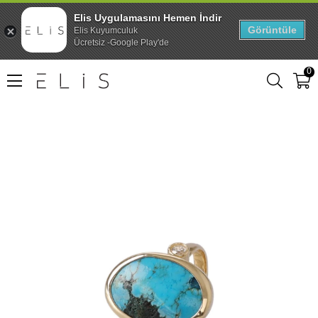
Elis Uygulamasını Hemen İndir
Görüntüle
Elis Kuyumculuk
Ücretsiz -Google Play'de
0