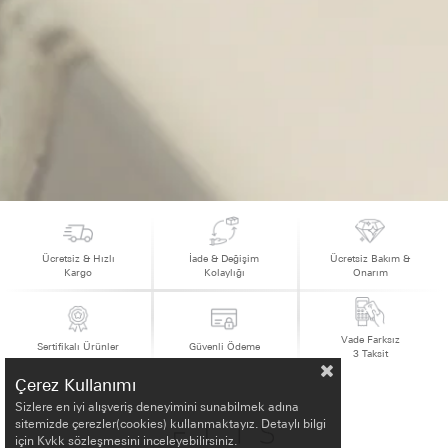
Ücretsiz & Hızlı
İade & Değişim
Ücretsiz Bakım &
Kargo
Kolaylığı
Onarım
Vade Farksız
Sertifikalı Ürünler
Güvenli Ödeme
3 Taksit
Çerez Kullanımı
Sizlere en iyi alışveriş deneyimini sunabilmek adına
sitemizde çerezler(cookies) kullanmaktayız. Detaylı bilgi
için Kvkk sözleşmesini inceleyebilirsiniz.