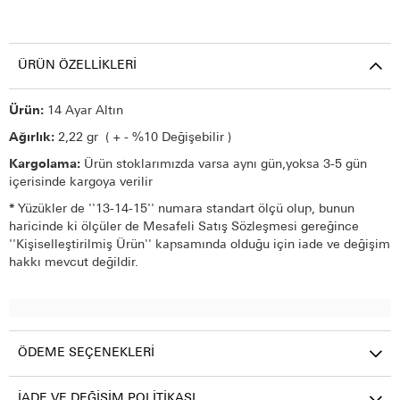
ÜRÜN ÖZELLIKLERI
Ürün:
14 Ayar Altın
Ağırlık:
2,22 gr ( + - %10 Değişebilir )
Kargolama:
Ürün stoklarımızda varsa aynı gün,yoksa 3-5 gün
içerisinde kargoya verilir
*
Yüzükler de ''13-14-15'' numara standart ölçü olup, bunun
haricinde ki ölçüler de Mesafeli Satış Sözleşmesi gereğince
''Kişiselleştirilmiş Ürün'' kapsamında olduğu için iade ve değişim
hakkı mevcut değildir.
ÖDEME SEÇENEKLERI
İADE VE DEĞIŞIM POLITIKASI