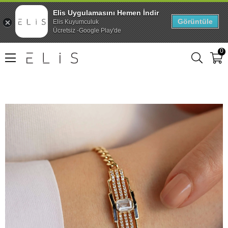
Elis Uygulamasını Hemen İndir
Görüntüle
Elis Kuyumculuk
Ücretsiz -Google Play'de
0