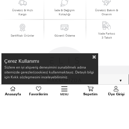
Ücretsiz & Hızlı
İade & Değişim
Ücretsiz Bakım &
Kargo
Kolaylığı
Onarım
Vade Farksız
Sertifikalı Ürünler
Güvenli Ödeme
3 Taksit
Çerez Kullanımı
Sizlere en iyi alışveriş deneyimini sunabilmek adına
sitemizde çerezler(cookies) kullanmaktayız. Detaylı bilgi
için Kvkk sözleşmesini inceleyebilirsiniz.
HAKKIMIZDA
ALIŞVERİŞ BİLGİLERİ
Anasayfa
Favorilerim
Sepetim
Üye Girişi
MENU
BİLGİLENDİRME
MÜŞTERİ HİZMETLERİ