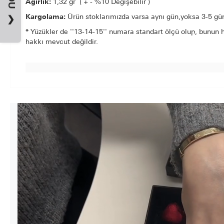
Ağırlık:
1,32 gr ( + - %10 Değişebilir )
Kargolama:
Ürün stoklarımızda varsa aynı gün,yoksa 3-5 gün 
❯
*
Yüzükler de ''13-14-15'' numara standart ölçü olup, bunun h
hakkı mevcut değildir.