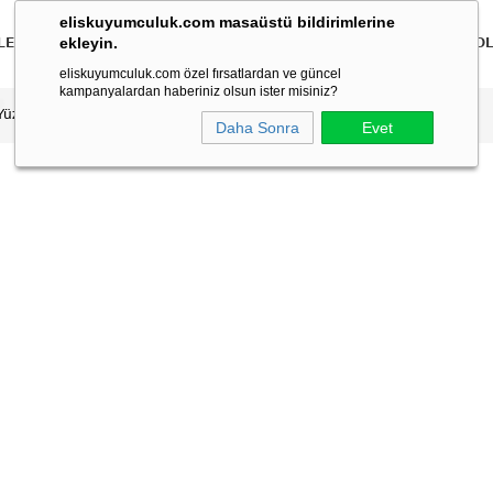
eliskuyumculuk.com masaüstü bildirimlerine
ekleyin.
LER
BİLEKLİKLER
KOLYELER
BİLEZİKLER
ÇOCUK
ERKEK
KO
eliskuyumculuk.com özel fırsatlardan ve güncel
kampanyalardan haberiniz olsun ister misiniz?
 Yüzük
Daha Sonra
Evet