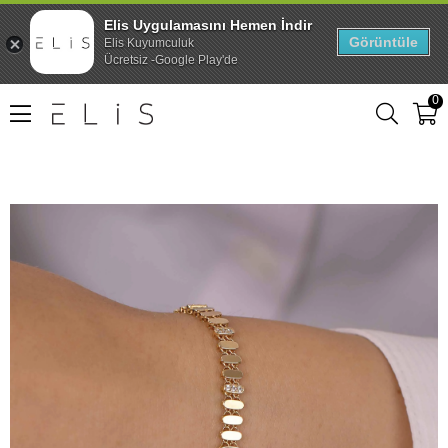
Elis Uygulamasını Hemen İndir
Görüntüle
Elis Kuyumculuk
Ücretsiz -Google Play'de
0