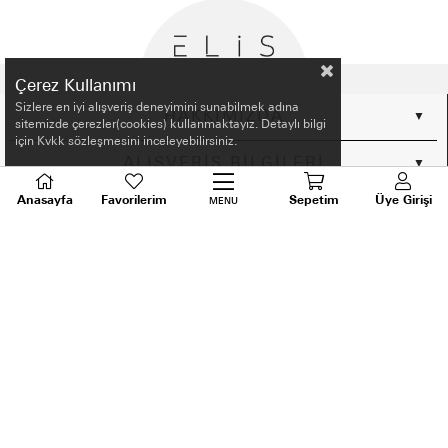
Çerez Kullanımı
Sizlere en iyi alışveriş deneyimini sunabilmek adına
HAKKIMIZDA
sitemizde çerezler(cookies) kullanmaktayız. Detaylı bilgi
için Kvkk sözleşmesini inceleyebilirsiniz.
ALIŞVERİŞ BİLGİLERİ
Anasayfa
Favorilerim
Sepetim
Üye Girişi
MENU
BİLGİLENDİRME
MÜŞTERİ HİZMETLERİ
SORU VE DESTEK
TALEPLERİNİZ İÇİN
BİZİ ARAYIN
0536 640 91 21
Android ve Ios için ELİS APP