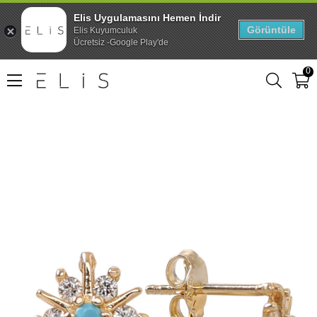
Elis Uygulamasını Hemen İndir
Görüntüle
Elis Kuyumculuk
Ücretsiz -Google Play'de
0