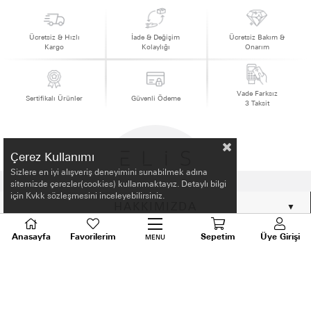
Ücretsiz & Hızlı
İade & Değişim
Ücretsiz Bakım &
Kargo
Kolaylığı
Onarım
Vade Farksız
Sertifikalı Ürünler
Güvenli Ödeme
3 Taksit
Çerez Kullanımı
Sizlere en iyi alışveriş deneyimini sunabilmek adına
sitemizde çerezler(cookies) kullanmaktayız. Detaylı bilgi
için Kvkk sözleşmesini inceleyebilirsiniz.
HAKKIMIZDA
Anasayfa
Favorilerim
Sepetim
Üye Girişi
ALIŞVERİŞ BİLGİLERİ
MENU
BİLGİLENDİRME
MÜŞTERİ HİZMETLERİ