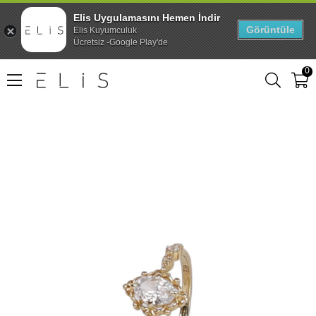
Elis Uygulamasını Hemen İndir
Görüntüle
Elis Kuyumculuk
Ücretsiz -Google Play'de
0