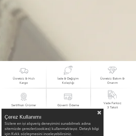
Ücretsiz & Hızlı
İade & Değişim
Ücretsiz Bakım &
Kargo
Kolaylığı
Onarım
Vade Farksız
Sertifikalı Ürünler
Güvenli Ödeme
3 Taksit
Çerez Kullanımı
Sizlere en iyi alışveriş deneyimini sunabilmek adına
sitemizde çerezler(cookies) kullanmaktayız. Detaylı bilgi
için Kvkk sözleşmesini inceleyebilirsiniz.