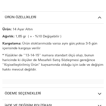
ÜRÜN ÖZELLIKLERI
Ürün:
14 Ayar Altın
Ağırlık:
1,65 gr ( + - %10 Değişebilir )
Kargolama:
Ürün stoklarımızda varsa aynı gün,yoksa 3-5 gün
içerisinde kargoya verilir
*
Yüzükler de ''13-14-15'' numara standart ölçü olup, bunun
haricinde ki ölçüler de Mesafeli Satış Sözleşmesi gereğince
''Kişiselleştirilmiş Ürün'' kapsamında olduğu için iade ve değişim
hakkı mevcut değildir.
ÖDEME SEÇENEKLERI
İADE VE DEĞIŞIM POLITIKASI