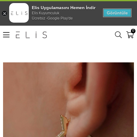
Elis Uygulamasını Hemen İndir
Görüntüle
Elis Kuyumculuk
Ücretsiz -Google Play'de
0