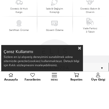
Ücretsiz & Hızlı
İade & Değişim
Ücretsiz Bakım &
Kargo
Kolaylığı
Onarım
Vade Farksız
Sertifikalı Ürünler
Güvenli Ödeme
3 Taksit
Çerez Kullanımı
Sizlere en iyi alışveriş deneyimini sunabilmek adına
sitemizde çerezler(cookies) kullanmaktayız. Detaylı bilgi
için Kvkk sözleşmesini inceleyebilirsiniz.
HAKKIMIZDA
ALIŞVERİŞ BİLGİLERİ
Anasayfa
Favorilerim
Sepetim
Üye Girişi
MENU
BİLGİLENDİRME
MÜŞTERİ HİZMETLERİ