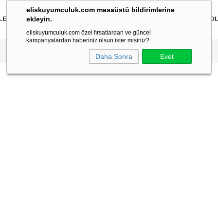
eliskuyumculuk.com masaüstü bildirimlerine
ekleyin.
LER
BİLEKLİKLER
KOLYELER
BİLEZİKLER
ÇOCUK
ERKEK
KO
eliskuyumculuk.com özel fırsatlardan ve güncel
kampanyalardan haberiniz olsun ister misiniz?
Daha Sonra
Evet