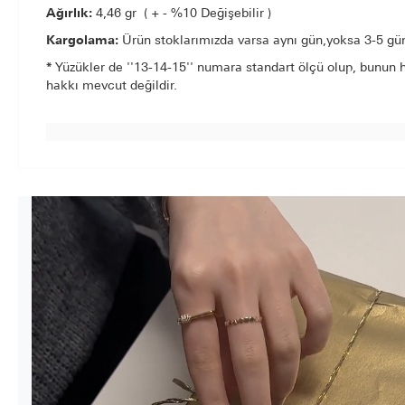
Ağırlık:
4,46 gr ( + - %10 Değişebilir )
Kargolama:
Ürün stoklarımızda varsa aynı gün,yoksa 3-5 gün 
*
Yüzükler de ''13-14-15'' numara standart ölçü olup, bunun h
hakkı mevcut değildir.