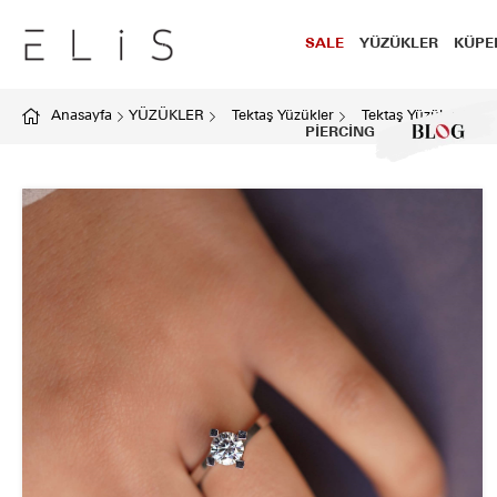
SALE
YÜZÜKLER
KÜPE
Anasayfa
YÜZÜKLER
Tektaş Yüzükler
Tektaş Yüzük 01
PİERCİNG
BLOG