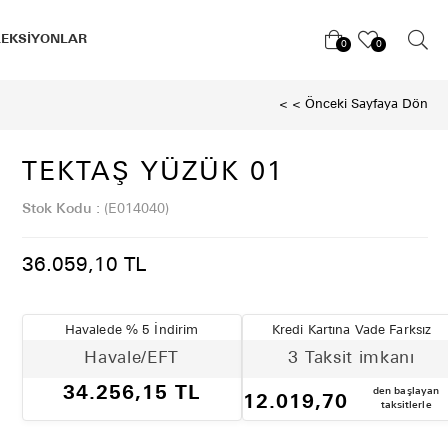
LEKSİYONLAR
0
0
< < Önceki Sayfaya Dön
TEKTAŞ YÜZÜK 01
Stok Kodu
(E014040)
36.059,10 TL
Havalede % 5 İndirim
Kredi Kartına Vade Farksız
Havale/EFT
3 Taksit imkanı
34.256,15 TL
den başlayan
12.019,70
taksitlerle