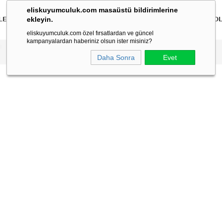
eliskuyumculuk.com masaüstü bildirimlerine
ekleyin.
LER
BİLEKLİKLER
KOLYELER
BİLEZİKLER
ÇOCUK
ERKEK
KO
eliskuyumculuk.com özel fırsatlardan ve güncel
kampanyalardan haberiniz olsun ister misiniz?
Daha Sonra
Evet