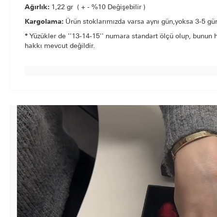
Ağırlık:
1,22
gr ( + - %10 Değişebilir )
Kargolama:
Ürün stoklarımızda varsa aynı gün,yoksa 3-5 gün 
*
Yüzükler de ''13-14-15'' numara standart ölçü olup, bunun h
hakkı mevcut değildir.