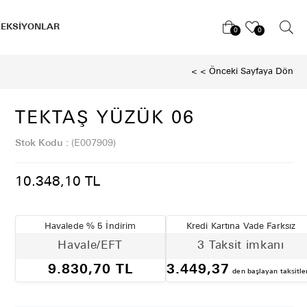
LEKSİYONLAR
0
0
< < Önceki Sayfaya Dön
TEKTAŞ YÜZÜK 06
Stok Kodu
(E007909)
10.348,10 TL
Havalede % 5 İndirim
Kredi Kartına Vade Farksız
Havale/EFT
3 Taksit imkanı
9.830,70 TL
3.449,37
den başlayan taksitle