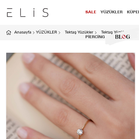
SALE
YÜZÜKLER
KÜPE
Anasayfa
YÜZÜKLER
Tektaş Yüzükler
Tektaş Yüzük 06
PİERCİNG
BLOG