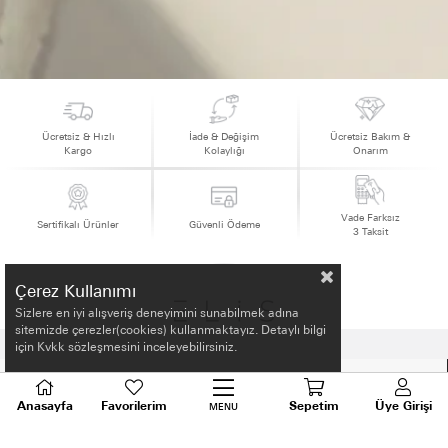
Ücretsiz & Hızlı
İade & Değişim
Ücretsiz Bakım &
Kargo
Kolaylığı
Onarım
Vade Farksız
Sertifikalı Ürünler
Güvenli Ödeme
3 Taksit
Çerez Kullanımı
Sizlere en iyi alışveriş deneyimini sunabilmek adına
sitemizde çerezler(cookies) kullanmaktayız. Detaylı bilgi
için Kvkk sözleşmesini inceleyebilirsiniz.
HAKKIMIZDA
Anasayfa
Favorilerim
Sepetim
Üye Girişi
MENU
ALIŞVERİŞ BİLGİLERİ