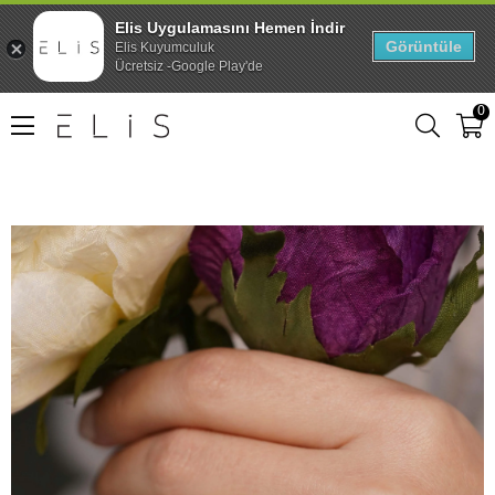
Elis Uygulamasını Hemen İndir
Görüntüle
Elis Kuyumculuk
Ücretsiz -Google Play'de
0