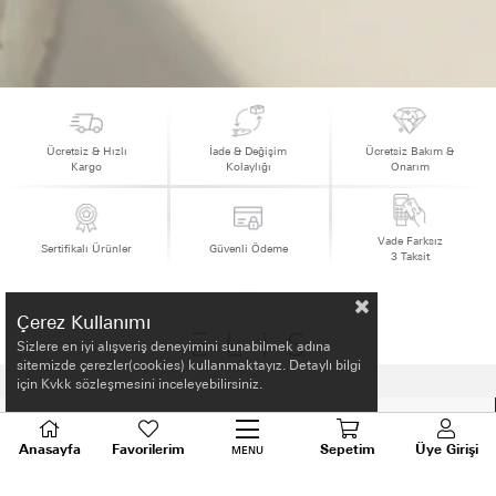
Ücretsiz & Hızlı
İade & Değişim
Ücretsiz Bakım &
Kargo
Kolaylığı
Onarım
Vade Farksız
Sertifikalı Ürünler
Güvenli Ödeme
3 Taksit
Çerez Kullanımı
Sizlere en iyi alışveriş deneyimini sunabilmek adına
sitemizde çerezler(cookies) kullanmaktayız. Detaylı bilgi
için Kvkk sözleşmesini inceleyebilirsiniz.
HAKKIMIZDA
Anasayfa
Favorilerim
Sepetim
Üye Girişi
MENU
ALIŞVERİŞ BİLGİLERİ