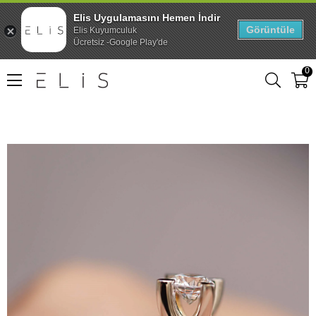
Elis Uygulamasını Hemen İndir
Görüntüle
Elis Kuyumculuk
Ücretsiz -Google Play'de
0