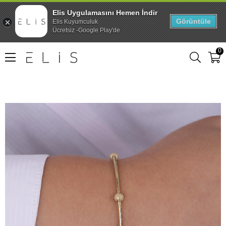
Elis Uygulamasını Hemen İndir
Görüntüle
Elis Kuyumculuk
Ücretsiz -Google Play'de
0