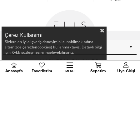
3 Taksit
Çerez Kullanımı
Sizlere en iyi alışveriş deneyimini sunabilmek adına
HAKKIMIZDA
sitemizde çerezler(cookies) kullanmaktayız. Detaylı bilgi
için Kvkk sözleşmesini inceleyebilirsiniz.
ALIŞVERİŞ BİLGİLERİ
Anasayfa
Favorilerim
Sepetim
Üye Girişi
MENU
BİLGİLENDİRME
MÜŞTERİ HİZMETLERİ
SORU VE DESTEK
TALEPLERİNİZ İÇİN
BİZİ ARAYIN
0536 640 91 21