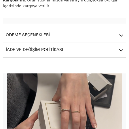
Kargolama:
Ürün stoklarımızda varsa aynı gün,yoksa 3-5 gün
içerisinde kargoya verilir.
ÖDEME SEÇENEKLERI
İADE VE DEĞIŞIM POLITIKASI