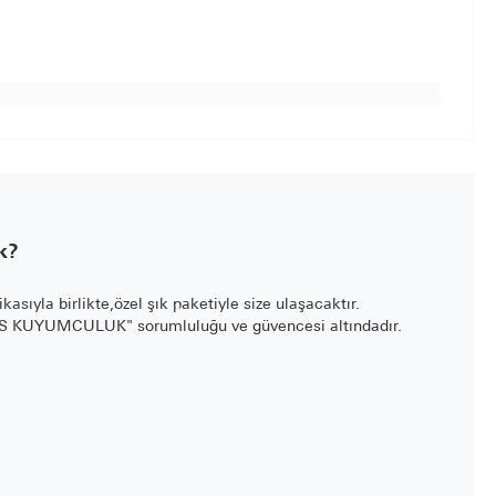
k?
fikasıyla birlikte,özel şık paketiyle size ulaşacaktır.
LİS KUYUMCULUK" sorumluluğu ve güvencesi altındadır.