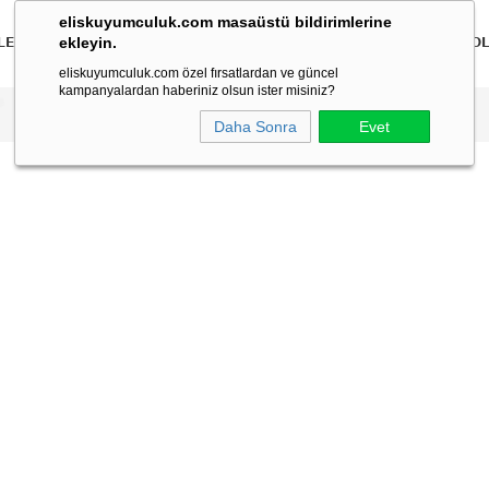
eliskuyumculuk.com masaüstü bildirimlerine
ekleyin.
LER
BİLEKLİKLER
KOLYELER
BİLEZİKLER
ÇOCUK
ERKEK
KO
eliskuyumculuk.com özel fırsatlardan ve güncel
kampanyalardan haberiniz olsun ister misiniz?
Daha Sonra
Evet