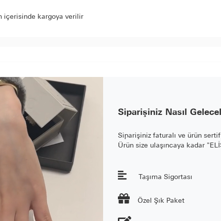
içerisinde kargoya verilir
Siparişiniz Nasıl Gelece
Siparişiniz faturalı ve ürün serti
Ürün size ulaşıncaya kadar "E
Taşıma Sigortası

Özel Şık Paket