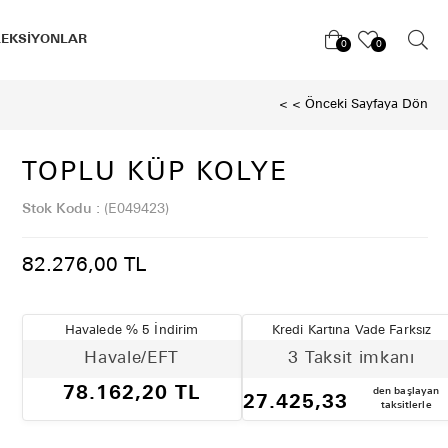
LEKSİYONLAR
0
0
< < Önceki Sayfaya Dön
TOPLU KÜP KOLYE
Stok Kodu
(E049423)
82.276,00 TL
Havalede % 5 İndirim
Kredi Kartına Vade Farksız
Havale/EFT
3 Taksit imkanı
78.162,20 TL
den başlayan
27.425,33
taksitlerle