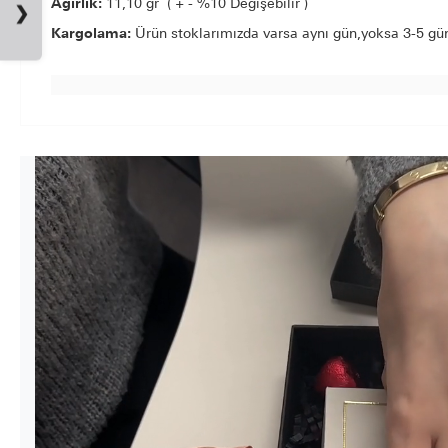
Ağırlık:
11,10 gr ( + - %10 Değişebilir )
❯
Kargolama:
Ürün stoklarımızda varsa aynı gün,yoksa 3-5 gün 