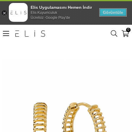
Elis Uygulamasını Hemen İndir
Görüntüle
Elis Kuyumculuk
Ücretsiz -Google Play'de
0