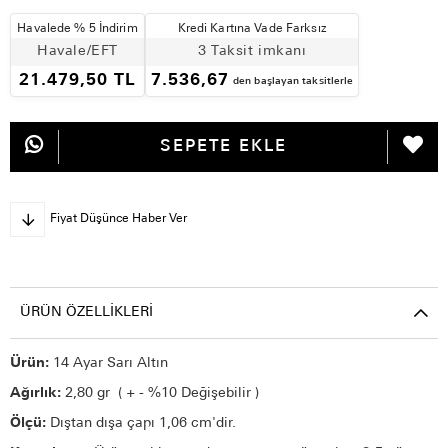
Havalede % 5 İndirim
Kredi Kartına Vade Farksız
Havale/EFT
3 Taksit imkanı
21.479,50 TL
7.536,67
den başlayan taksitlerle
Fiyat Düşünce Haber Ver
ÜRÜN ÖZELLIKLERI
Ürün:
14 Ayar Sarı Altın
Ağırlık:
2,80 gr ( + - %10 Değişebilir )
Ölçü:
Dıştan dışa çapı 1,06 cm'dir.