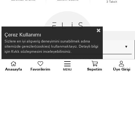
3 Taksit
Çerez Kullanımı
Sizlere en iyi alışveriş deneyimini sunabilmek adına
HAKKIMIZDA
sitemizde çerezler(cookies) kullanmaktayız. Detaylı bilgi
için Kvkk sözleşmesini inceleyebilirsiniz.
ALIŞVERİŞ BİLGİLERİ
Anasayfa
Favorilerim
Sepetim
Üye Girişi
MENU
BİLGİLENDİRME
MÜŞTERİ HİZMETLERİ
SORU VE DESTEK
TALEPLERİNİZ İÇİN
BİZİ ARAYIN
0536 640 91 21