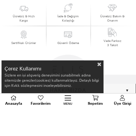
Ücretsiz & Hızlı
İade & Değişim
Ücretsiz Bakım &
Kargo
Kolaylığı
Onarım
Vade Farksız
Sertifikalı Ürünler
Güvenli Ödeme
3 Taksit
Çerez Kullanımı
Sizlere en iyi alışveriş deneyimini sunabilmek adına
sitemizde çerezler(cookies) kullanmaktayız. Detaylı bilgi
için Kvkk sözleşmesini inceleyebilirsiniz.
HAKKIMIZDA
Anasayfa
Favorilerim
Sepetim
Üye Girişi
ALIŞVERİŞ BİLGİLERİ
MENU
BİLGİLENDİRME
MÜŞTERİ HİZMETLERİ