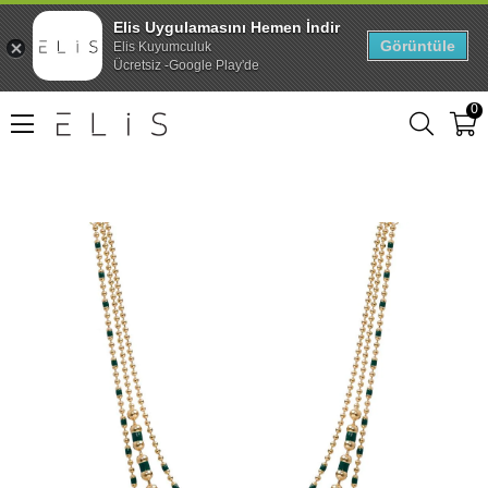
Elis Uygulamasını Hemen İndir
Görüntüle
Elis Kuyumculuk
Ücretsiz -Google Play'de
0