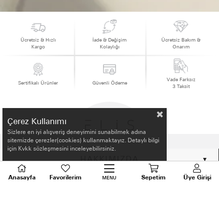
Ücretsiz & Hızlı
İade & Değişim
Ücretsiz Bakım &
Kargo
Kolaylığı
Onarım
Vade Farksız
Sertifikalı Ürünler
Güvenli Ödeme
3 Taksit
Çerez Kullanımı
Sizlere en iyi alışveriş deneyimini sunabilmek adına
sitemizde çerezler(cookies) kullanmaktayız. Detaylı bilgi
için Kvkk sözleşmesini inceleyebilirsiniz.
HAKKIMIZDA
Anasayfa
Favorilerim
Sepetim
Üye Girişi
MENU
ALIŞVERİŞ BİLGİLERİ
BİLGİLENDİRME