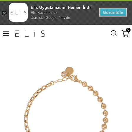
Elis Uygulamasını Hemen İndir
Görüntüle
Elis Kuyumculuk
Ücretsiz -Google Play'de
0