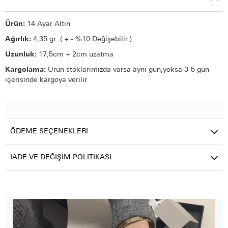
Ürün:
14 Ayar Altın
Ağırlık:
4,35 gr ( + - %10 Değişebilir )
Uzunluk:
17,5cm + 2cm uzatma
Kargolama:
Ürün stoklarımızda varsa aynı gün,yoksa 3-5 gün
içerisinde kargoya verilir
ÖDEME SEÇENEKLERI
İADE VE DEĞIŞIM POLITIKASI