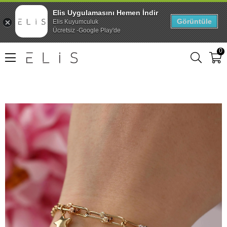
Elis Uygulamasını Hemen İndir
Görüntüle
Elis Kuyumculuk
Ücretsiz -Google Play'de
0