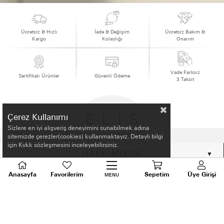
Ücretsiz & Hızlı
İade & Değişim
Ücretsiz Bakım &
Kargo
Kolaylığı
Onarım
Vade Farksız
Sertifikalı Ürünler
Güvenli Ödeme
3 Taksit
Çerez Kullanımı
Sizlere en iyi alışveriş deneyimini sunabilmek adına
sitemizde çerezler(cookies) kullanmaktayız. Detaylı bilgi
için Kvkk sözleşmesini inceleyebilirsiniz.
HAKKIMIZDA
Anasayfa
Favorilerim
Sepetim
Üye Girişi
MENU
ALIŞVERİŞ BİLGİLERİ
BİLGİLENDİRME