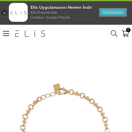
Elis Uygulamasını Hemen İndir
Görüntüle
Elis Kuyumculuk
Ücretsiz -Google Play'de
0