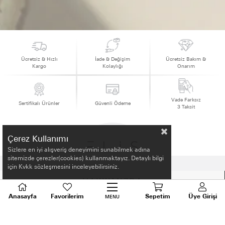
Ücretsiz & Hızlı
İade & Değişim
Ücretsiz Bakım &
Kargo
Kolaylığı
Onarım
Vade Farksız
Sertifikalı Ürünler
Güvenli Ödeme
3 Taksit
Çerez Kullanımı
Sizlere en iyi alışveriş deneyimini sunabilmek adına
sitemizde çerezler(cookies) kullanmaktayız. Detaylı bilgi
için Kvkk sözleşmesini inceleyebilirsiniz.
HAKKIMIZDA
Anasayfa
Favorilerim
Sepetim
Üye Girişi
MENU
ALIŞVERİŞ BİLGİLERİ