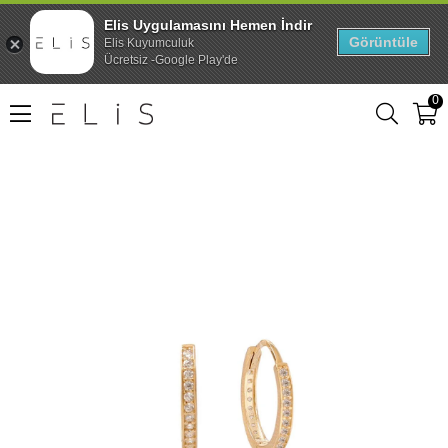
Elis Uygulamasını Hemen İndir
Görüntüle
Elis Kuyumculuk
Ücretsiz -Google Play'de
0